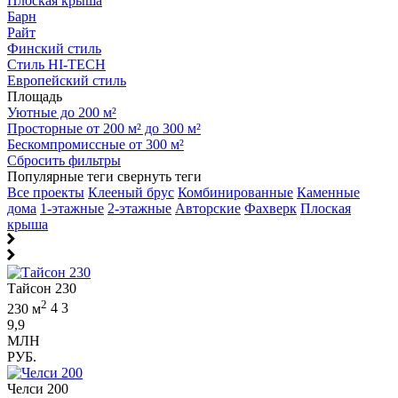
Плоская крыша
Барн
Райт
Финский стиль
Стиль HI-TECH
Европейский стиль
Площадь
Уютные до 200 м²
Просторные от 200 м² до 300 м²
Бескомпромиссные от 300 м²
Сбросить фильтры
Популярные теги
свернуть теги
Все проекты
Клееный брус
Комбинированные
Каменные
дома
1-этажные
2-этажные
Авторские
Фахверк
Плоская
крыша
Тайсон 230
2
230 м
4
3
9,9
МЛН
РУБ.
Челси 200