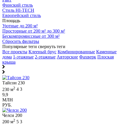
Финский стиль
Стиль HI-TECH
Европейский стиль
Площадь
Уютные до 200 м²
Просторные от 200 м² до 300 м²
Бескомпромиссные от 300 м²
Сбросить фильтры
Популярные теги
свернуть теги
Все проекты
Клееный брус
Комбинированные
Каменные
дома
1-этажные
2-этажные
Авторские
Фахверк
Плоская
крыша
Тайсон 230
2
230 м
4
3
9,9
МЛН
РУБ.
Челси 200
2
200 м
5
3