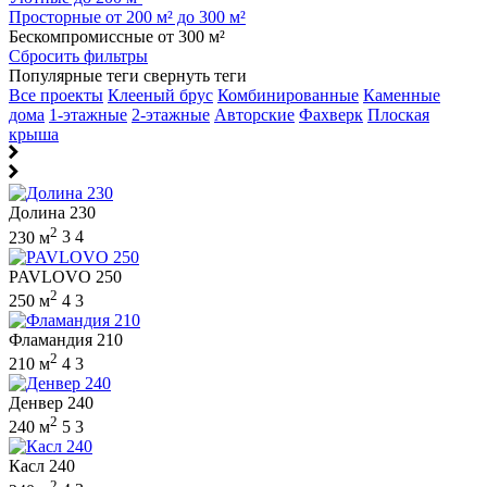
Просторные от 200 м² до 300 м²
Бескомпромиссные от 300 м²
Сбросить фильтры
Популярные теги
свернуть теги
Все проекты
Клееный брус
Комбинированные
Каменные
дома
1-этажные
2-этажные
Авторские
Фахверк
Плоская
крыша
Долина 230
2
230 м
3
4
PAVLOVO 250
2
250 м
4
3
Фламандия 210
2
210 м
4
3
Денвер 240
2
240 м
5
3
Касл 240
2