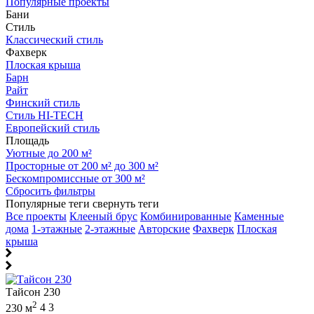
Популярные проекты
Бани
Стиль
Классический стиль
Фахверк
Плоская крыша
Барн
Райт
Финский стиль
Стиль HI-TECH
Европейский стиль
Площадь
Уютные до 200 м²
Просторные от 200 м² до 300 м²
Бескомпромиссные от 300 м²
Сбросить фильтры
Популярные теги
свернуть теги
Все проекты
Клееный брус
Комбинированные
Каменные
дома
1-этажные
2-этажные
Авторские
Фахверк
Плоская
крыша
Тайсон 230
2
230 м
4
3