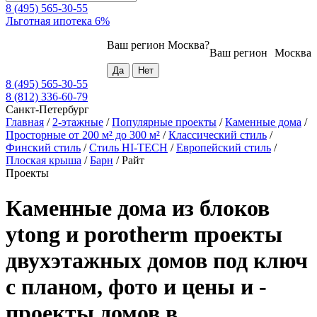
8 (495) 565-30-55
Льготная ипотека 6%
Ваш регион
Москва
?
Ваш регион
Москва
8 (495) 565-30-55
8 (812) 336-60-79
Санкт-Петербург
Главная
/
2-этажные
/
Популярные проекты
/
Каменные дома
/
Просторные от 200 м² до 300 м²
/
Классический стиль
/
Финский стиль
/
Стиль HI-TECH
/
Европейский стиль
/
Плоская крыша
/
Барн
/
Райт
Проекты
Каменные дома из блоков
ytong и porotherm проекты
двухэтажных домов под ключ
с планом, фото и цены и -
проекты домов в