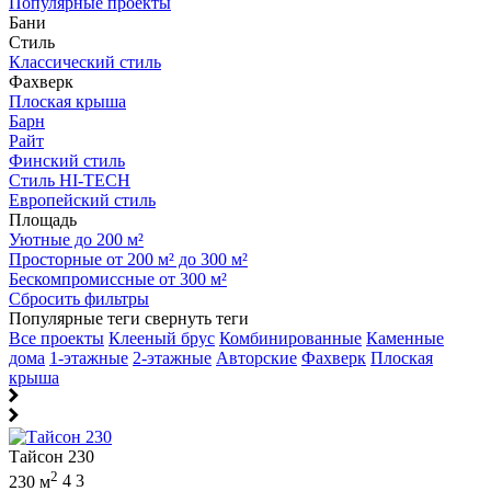
Популярные проекты
Бани
Стиль
Классический стиль
Фахверк
Плоская крыша
Барн
Райт
Финский стиль
Стиль HI-TECH
Европейский стиль
Площадь
Уютные до 200 м²
Просторные от 200 м² до 300 м²
Бескомпромиссные от 300 м²
Сбросить фильтры
Популярные теги
свернуть теги
Все проекты
Клееный брус
Комбинированные
Каменные
дома
1-этажные
2-этажные
Авторские
Фахверк
Плоская
крыша
Тайсон 230
2
230 м
4
3