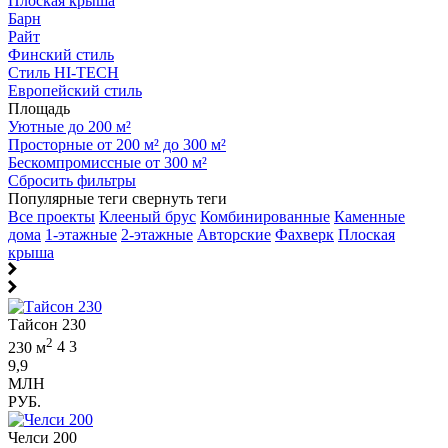
Плоская крыша
Барн
Райт
Финский стиль
Стиль HI-TECH
Европейский стиль
Площадь
Уютные до 200 м²
Просторные от 200 м² до 300 м²
Бескомпромиссные от 300 м²
Сбросить фильтры
Популярные теги
свернуть теги
Все проекты
Клееный брус
Комбинированные
Каменные
дома
1-этажные
2-этажные
Авторские
Фахверк
Плоская
крыша
Тайсон 230
2
230 м
4
3
9,9
МЛН
РУБ.
Челси 200