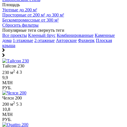
Площадь
Уютные до 200 м²
Просторные от 200 м² до 300 м²
Бескомпромиссные от 300 м²
Сбросить фильтры
Популярные теги
свернуть теги
Все проекты
Клееный брус
Комбинированные
Каменные
дома
1-этажные
2-этажные
Авторские
Фахверк
Плоская
крыша
Тайсон 230
2
230 м
4
3
9,9
МЛН
РУБ.
Челси 200
2
200 м
5
3
10,8
МЛН
РУБ.