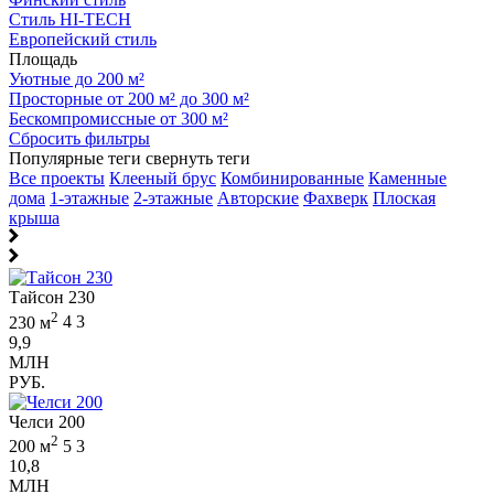
Стиль HI-TECH
Европейский стиль
Площадь
Уютные до 200 м²
Просторные от 200 м² до 300 м²
Бескомпромиссные от 300 м²
Сбросить фильтры
Популярные теги
свернуть теги
Все проекты
Клееный брус
Комбинированные
Каменные
дома
1-этажные
2-этажные
Авторские
Фахверк
Плоская
крыша
Тайсон 230
2
230 м
4
3
9,9
МЛН
РУБ.
Челси 200
2
200 м
5
3
10,8
МЛН