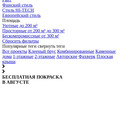
Финский стиль
Стиль HI-TECH
Европейский стиль
Площадь
Уютные до 200 м²
Просторные от 200 м² до 300 м²
Бескомпромиссные от 300 м²
Сбросить фильтры
Популярные теги
свернуть теги
Все проекты
Клееный брус
Комбинированные
Каменные
дома
1-этажные
2-этажные
Авторские
Фахверк
Плоская
крыша
БЕСПЛАТНАЯ ПОКРАСКА
В АВГУСТЕ