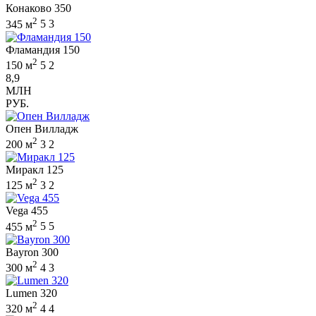
Конаково 350
2
345 м
5
3
Фламандия 150
2
150 м
5
2
8,9
МЛН
РУБ.
Опен Вилладж
2
200 м
3
2
Миракл 125
2
125 м
3
2
Vega 455
2
455 м
5
5
Bayron 300
2
300 м
4
3
Lumen 320
2
320 м
4
4