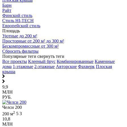
Плоская крыша
Барн
Райт
Финский стиль
Стиль HI-TECH
Европейский стиль
Площадь
Уютные до 200 м²
Просторные от 200 м² до 300 м²
Бескомпромиссные от 300 м²
Сбросить фильтры
Популярные теги
свернуть теги
Все проекты
Клееный брус
Комбинированные
Каменные
дома
1-этажные
2-этажные
Авторские
Фахверк
Плоская
крыша
9,9
МЛН
РУБ.
Челси 200
2
200 м
5
3
10,8
МЛН