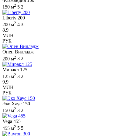
Фламандия 150
2
150 м
5
2
Liberty 200
2
200 м
4
3
8,9
МЛН
РУБ.
Опен Вилладж
2
200 м
3
2
Миракл 125
2
125 м
3
2
9,9
МЛН
РУБ.
Эко Хаус 150
2
150 м
3
2
Vega 455
2
455 м
5
5