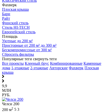
Классический стиль
Фахверк
Плоская крыша
Барн
Райт
Финский стиль
Стиль HI-TECH
Европейский стиль
Площадь
Уютные до 200 м²
Просторные от 200 м² до 300 м²
Бескомпромиссные от 300 м²
Сбросить фильтры
Популярные теги
свернуть теги
Все проекты
Клееный брус
Комбинированные
Каменные
дома
1-этажные
2-этажные
Авторские
Фахверк
Плоская
крыша
9,9
МЛН
РУБ.
Челси 200
2
200 м
5
3