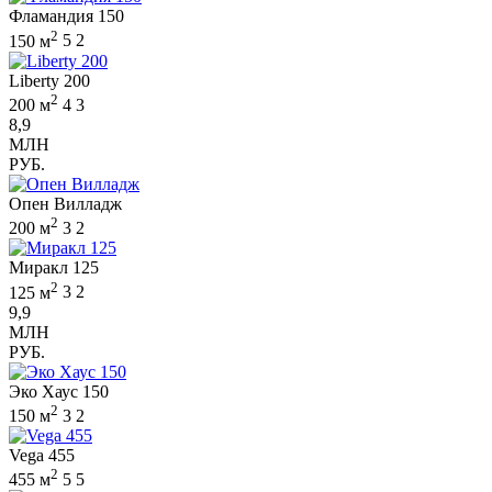
Фламандия 150
2
150 м
5
2
Liberty 200
2
200 м
4
3
8,9
МЛН
РУБ.
Опен Вилладж
2
200 м
3
2
Миракл 125
2
125 м
3
2
9,9
МЛН
РУБ.
Эко Хаус 150
2
150 м
3
2
Vega 455
2
455 м
5
5