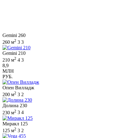
Gemini 260
2
260 м
3
3
Gemini 210
2
210 м
4
3
8,9
МЛН
РУБ.
Опен Вилладж
2
200 м
3
2
Долина 230
2
230 м
3
4
Миракл 125
2
125 м
3
2