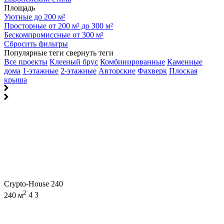
Площадь
Уютные до 200 м²
Просторные от 200 м² до 300 м²
Бескомпромиссные от 300 м²
Сбросить фильтры
Популярные теги
свернуть теги
Все проекты
Клееный брус
Комбинированные
Каменные
дома
1-этажные
2-этажные
Авторские
Фахверк
Плоская
крыша
Crypto-House 240
2
240 м
4
3