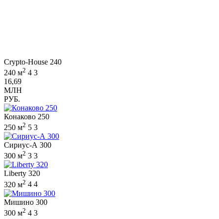
Crypto-House 240
2
240 м
4
3
16,69
МЛН
РУБ.
Конаково 250
2
250 м
5
3
Сириус-А 300
2
300 м
3
3
Liberty 320
2
320 м
4
4
Мишино 300
2
300 м
4
3