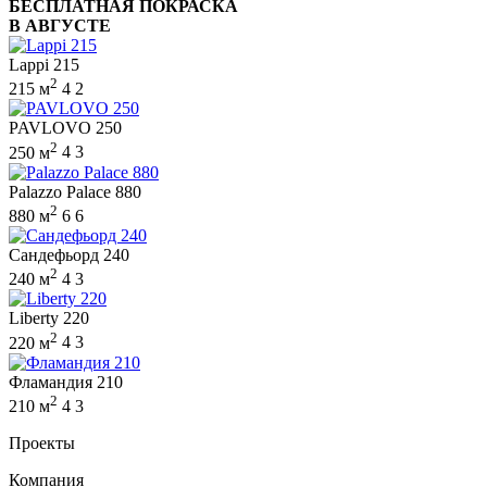
БЕСПЛАТНАЯ ПОКРАСКА
В АВГУСТЕ
Lappi 215
2
215 м
4
2
PAVLOVO 250
2
250 м
4
3
Palazzo Palace 880
2
880 м
6
6
Сандефьорд 240
2
240 м
4
3
Liberty 220
2
220 м
4
3
Фламандия 210
2
210 м
4
3
Проекты
Компания