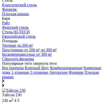
Стиль
Классический стиль
Фахверк
Плоская крыша
Барн
Райт
Финский стиль
Стиль HI-TECH
Европейский стиль
Площадь
Уютные до 200 м²
Просторные от 200 м² до 300 м²
Бескомпромиссные от 300 м²
Сбросить фильтры
Популярные теги
свернуть теги
Все проекты
Клееный брус
Комбинированные
Каменные
дома
1-этажные
2-этажные
Авторские
Фахверк
Плоская
крыша
Тайсон 230
2
230 м
4
3