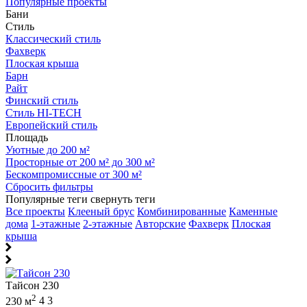
Популярные проекты
Бани
Стиль
Классический стиль
Фахверк
Плоская крыша
Барн
Райт
Финский стиль
Стиль HI-TECH
Европейский стиль
Площадь
Уютные до 200 м²
Просторные от 200 м² до 300 м²
Бескомпромиссные от 300 м²
Сбросить фильтры
Популярные теги
свернуть теги
Все проекты
Клееный брус
Комбинированные
Каменные
дома
1-этажные
2-этажные
Авторские
Фахверк
Плоская
крыша
Тайсон 230
2
230 м
4
3