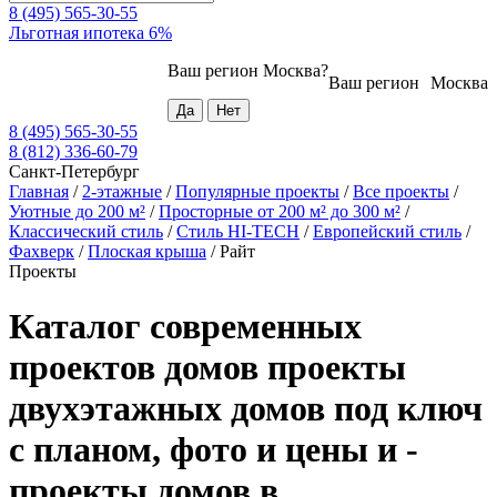
8 (495) 565-30-55
Льготная ипотека 6%
Ваш регион
Москва
?
Ваш регион
Москва
8 (495) 565-30-55
8 (812) 336-60-79
Санкт-Петербург
Главная
/
2-этажные
/
Популярные проекты
/
Все проекты
/
Уютные до 200 м²
/
Просторные от 200 м² до 300 м²
/
Классический стиль
/
Стиль HI-TECH
/
Европейский стиль
/
Фахверк
/
Плоская крыша
/
Райт
Проекты
Каталог современных
проектов домов проекты
двухэтажных домов под ключ
с планом, фото и цены и -
проекты домов в