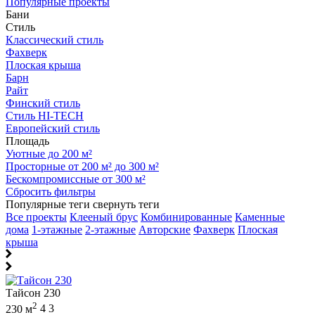
Популярные проекты
Бани
Стиль
Классический стиль
Фахверк
Плоская крыша
Барн
Райт
Финский стиль
Стиль HI-TECH
Европейский стиль
Площадь
Уютные до 200 м²
Просторные от 200 м² до 300 м²
Бескомпромиссные от 300 м²
Сбросить фильтры
Популярные теги
свернуть теги
Все проекты
Клееный брус
Комбинированные
Каменные
дома
1-этажные
2-этажные
Авторские
Фахверк
Плоская
крыша
Тайсон 230
2
230 м
4
3