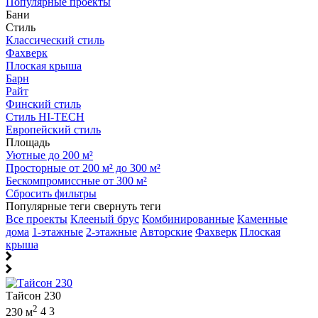
Популярные проекты
Бани
Стиль
Классический стиль
Фахверк
Плоская крыша
Барн
Райт
Финский стиль
Стиль HI-TECH
Европейский стиль
Площадь
Уютные до 200 м²
Просторные от 200 м² до 300 м²
Бескомпромиссные от 300 м²
Сбросить фильтры
Популярные теги
свернуть теги
Все проекты
Клееный брус
Комбинированные
Каменные
дома
1-этажные
2-этажные
Авторские
Фахверк
Плоская
крыша
Тайсон 230
2
230 м
4
3