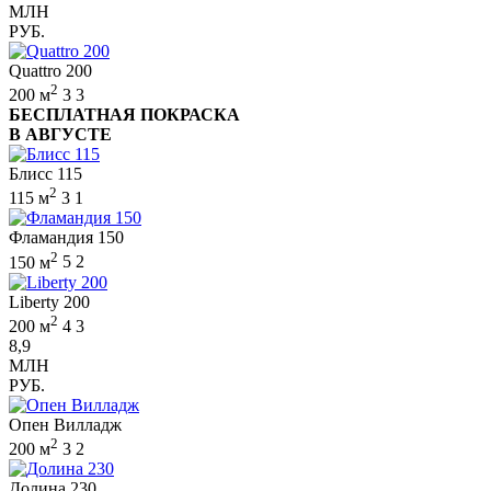
МЛН
РУБ.
Quattro 200
2
200 м
3
3
БЕСПЛАТНАЯ ПОКРАСКА
В АВГУСТЕ
Блисс 115
2
115 м
3
1
Фламандия 150
2
150 м
5
2
Liberty 200
2
200 м
4
3
8,9
МЛН
РУБ.
Опен Вилладж
2
200 м
3
2
Долина 230