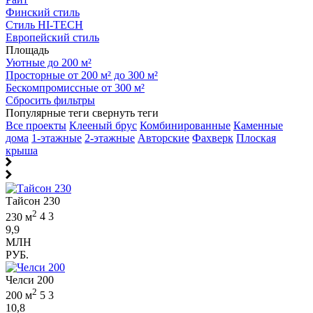
Финский стиль
Стиль HI-TECH
Европейский стиль
Площадь
Уютные до 200 м²
Просторные от 200 м² до 300 м²
Бескомпромиссные от 300 м²
Сбросить фильтры
Популярные теги
свернуть теги
Все проекты
Клееный брус
Комбинированные
Каменные
дома
1-этажные
2-этажные
Авторские
Фахверк
Плоская
крыша
Тайсон 230
2
230 м
4
3
9,9
МЛН
РУБ.
Челси 200
2
200 м
5
3
10,8