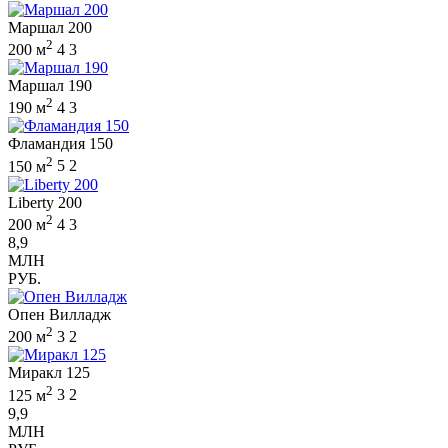
Маршал 200
2
200 м
4
3
Маршал 190
2
190 м
4
3
Фламандия 150
2
150 м
5
2
Liberty 200
2
200 м
4
3
8,9
МЛН
РУБ.
Опен Вилладж
2
200 м
3
2
Миракл 125
2
125 м
3
2
9,9
МЛН