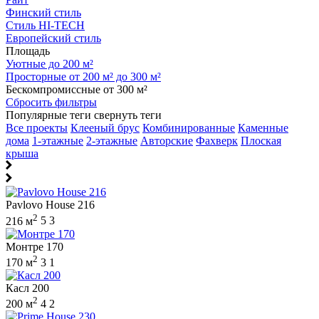
Финский стиль
Стиль HI-TECH
Европейский стиль
Площадь
Уютные до 200 м²
Просторные от 200 м² до 300 м²
Бескомпромиссные от 300 м²
Сбросить фильтры
Популярные теги
свернуть теги
Все проекты
Клееный брус
Комбинированные
Каменные
дома
1-этажные
2-этажные
Авторские
Фахверк
Плоская
крыша
Pavlovo House 216
2
216 м
5
3
Монтре 170
2
170 м
3
1
Касл 200
2
200 м
4
2