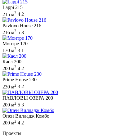
Lappi 215
2
215 м
4
2
Pavlovo House 216
2
216 м
5
3
Монтре 170
2
170 м
3
1
Касл 200
2
200 м
4
2
Prime House 230
2
230 м
3
2
ПАВЛОВЫ ОЗЕРА 200
2
200 м
5
3
Опен Вилладж Комбо
2
200 м
4
2
Проекты