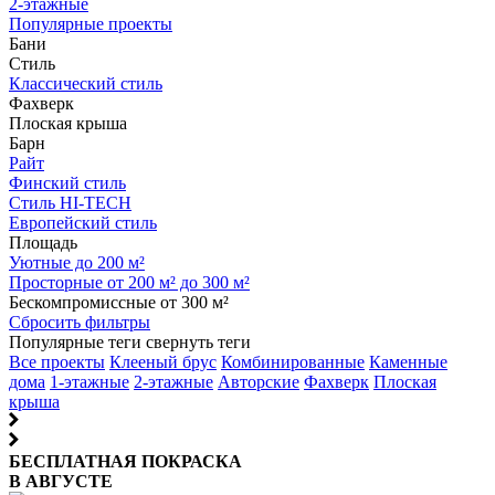
2-этажные
Популярные проекты
Бани
Стиль
Классический стиль
Фахверк
Плоская крыша
Барн
Райт
Финский стиль
Стиль HI-TECH
Европейский стиль
Площадь
Уютные до 200 м²
Просторные от 200 м² до 300 м²
Бескомпромиссные от 300 м²
Сбросить фильтры
Популярные теги
свернуть теги
Все проекты
Клееный брус
Комбинированные
Каменные
дома
1-этажные
2-этажные
Авторские
Фахверк
Плоская
крыша
БЕСПЛАТНАЯ ПОКРАСКА
В АВГУСТЕ