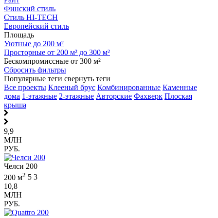
Финский стиль
Стиль HI-TECH
Европейский стиль
Площадь
Уютные до 200 м²
Просторные от 200 м² до 300 м²
Бескомпромиссные от 300 м²
Сбросить фильтры
Популярные теги
свернуть теги
Все проекты
Клееный брус
Комбинированные
Каменные
дома
1-этажные
2-этажные
Авторские
Фахверк
Плоская
крыша
9,9
МЛН
РУБ.
Челси 200
2
200 м
5
3
10,8
МЛН
РУБ.