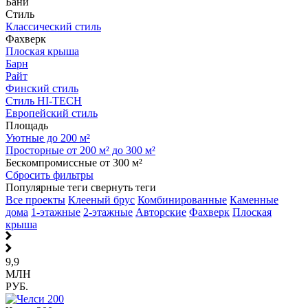
Бани
Стиль
Классический стиль
Фахверк
Плоская крыша
Барн
Райт
Финский стиль
Стиль HI-TECH
Европейский стиль
Площадь
Уютные до 200 м²
Просторные от 200 м² до 300 м²
Бескомпромиссные от 300 м²
Сбросить фильтры
Популярные теги
свернуть теги
Все проекты
Клееный брус
Комбинированные
Каменные
дома
1-этажные
2-этажные
Авторские
Фахверк
Плоская
крыша
9,9
МЛН
РУБ.