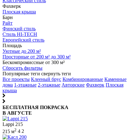
Классический стиль
Фахверк
Плоская крыша
Барн
Райт
Финский стиль
Стиль HI-TECH
Европейский стиль
Площадь
Уютные до 200 м²
Просторные от 200 м² до 300 м²
Бескомпромиссные от 300 м²
Сбросить фильтры
Популярные теги
свернуть теги
Все проекты
Клееный брус
Комбинированные
Каменные
дома
1-этажные
2-этажные
Авторские
Фахверк
Плоская
крыша
БЕСПЛАТНАЯ ПОКРАСКА
В АВГУСТЕ
Lappi 215
2
215 м
4
2