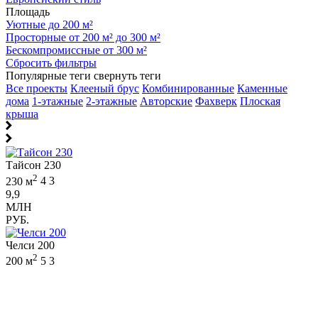
Площадь
Уютные до 200 м²
Просторные от 200 м² до 300 м²
Бескомпромиссные от 300 м²
Сбросить фильтры
Популярные теги
свернуть теги
Все проекты
Клееный брус
Комбинированные
Каменные
дома
1-этажные
2-этажные
Авторские
Фахверк
Плоская
крыша
Тайсон 230
2
230 м
4
3
9,9
МЛН
РУБ.
Челси 200
2
200 м
5
3