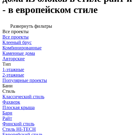
- в европейском стиле
Развернуть фильтры
Все проекты
Все проекты
Клееный брус
Комбинированные
Каменные дома
Авторские
Тип
1-этажные
2-этажные
Популярные проекты
Бани
Стиль
Классический стиль
Фахверк
Плоская крыша
Барн
Райт
Финский стиль
Стиль HI-TECH
Европейский стиль