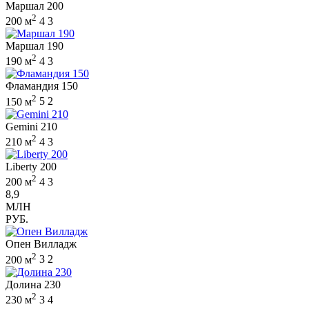
Маршал 200
2
200 м
4
3
Маршал 190
2
190 м
4
3
Фламандия 150
2
150 м
5
2
Gemini 210
2
210 м
4
3
Liberty 200
2
200 м
4
3
8,9
МЛН
РУБ.
Опен Вилладж
2
200 м
3
2
Долина 230
2
230 м
3
4