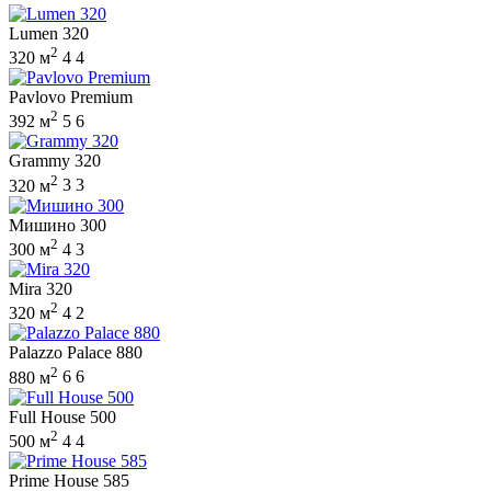
Lumen 320
2
320 м
4
4
Pavlovo Premium
2
392 м
5
6
Grammy 320
2
320 м
3
3
Мишино 300
2
300 м
4
3
Mira 320
2
320 м
4
2
Palazzo Palace 880
2
880 м
6
6
Full House 500
2
500 м
4
4
Prime House 585