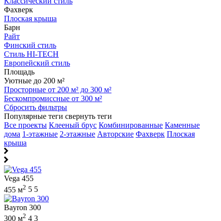
Классический стиль
Фахверк
Плоская крыша
Барн
Райт
Финский стиль
Стиль HI-TECH
Европейский стиль
Площадь
Уютные до 200 м²
Просторные от 200 м² до 300 м²
Бескомпромиссные от 300 м²
Сбросить фильтры
Популярные теги
свернуть теги
Все проекты
Клееный брус
Комбинированные
Каменные
дома
1-этажные
2-этажные
Авторские
Фахверк
Плоская
крыша
Vega 455
2
455 м
5
5
Bayron 300
2
300 м
4
3