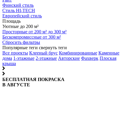
Финский стиль
Стиль HI-TECH
Европейский стиль
Площадь
Уютные до 200 м²
Просторные от 200 м² до 300 м²
Бескомпромиссные от 300 м²
Сбросить фильтры
Популярные теги
свернуть теги
Все проекты
Клееный брус
Комбинированные
Каменные
дома
1-этажные
2-этажные
Авторские
Фахверк
Плоская
крыша
БЕСПЛАТНАЯ ПОКРАСКА
В АВГУСТЕ