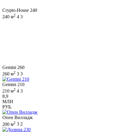
Crypto-House 240
2
240 м
4
3
Gemini 260
2
260 м
3
3
Gemini 210
2
210 м
4
3
8,9
МЛН
РУБ.
Опен Вилладж
2
200 м
3
2