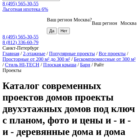
8 (495) 565-30-55
Льготная ипотека 6%
Ваш регион
Москва
?
Ваш регион
Москва
8 (495) 565-30-55
8 (812) 336-60-79
Санкт-Петербург
Главная
/
2-этажные
/
Популярные проекты
/
Все проекты
/
Просторные от 200 м² до 300 м²
/
Бескомпромиссные от 300 м²
/
Стиль HI-TECH
/
Плоская крыша
/
Барн
/
Райт
Проекты
Каталог современных
проектов домов проекты
двухэтажных домов под ключ
с планом, фото и цены и - и -
и - деревянные дома и дома