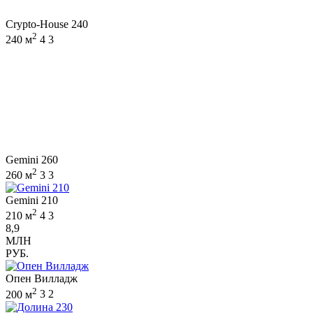
Crypto-House 240
2
240 м
4
3
Gemini 260
2
260 м
3
3
Gemini 210
2
210 м
4
3
8,9
МЛН
РУБ.
Опен Вилладж
2
200 м
3
2