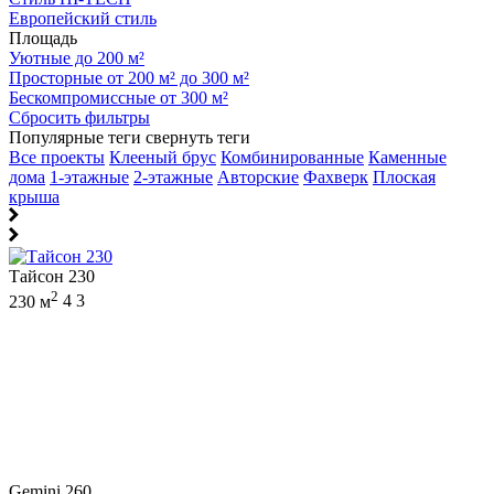
Европейский стиль
Площадь
Уютные до 200 м²
Просторные от 200 м² до 300 м²
Бескомпромиссные от 300 м²
Сбросить фильтры
Популярные теги
свернуть теги
Все проекты
Клееный брус
Комбинированные
Каменные
дома
1-этажные
2-этажные
Авторские
Фахверк
Плоская
крыша
Тайсон 230
2
230 м
4
3
Gemini 260