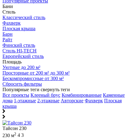
Популярные проекты
Бани
Стиль
Классический стиль
Фахверк
Плоская крыша
Барн
Райт
Финский стиль
Стиль HI-TECH
Европейский стиль
Площадь
Уютные до 200 м²
Просторные от 200 м² до 300 м²
Бескомпромиссные от 300 м²
Сбросить фильтры
Популярные теги
свернуть теги
Все проекты
Клееный брус
Комбинированные
Каменные
дома
1-этажные
2-этажные
Авторские
Фахверк
Плоская
крыша
Тайсон 230
2
230 м
4
3