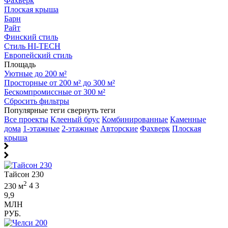
Фахверк
Плоская крыша
Барн
Райт
Финский стиль
Стиль HI-TECH
Европейский стиль
Площадь
Уютные до 200 м²
Просторные от 200 м² до 300 м²
Бескомпромиссные от 300 м²
Сбросить фильтры
Популярные теги
свернуть теги
Все проекты
Клееный брус
Комбинированные
Каменные
дома
1-этажные
2-этажные
Авторские
Фахверк
Плоская
крыша
Тайсон 230
2
230 м
4
3
9,9
МЛН
РУБ.