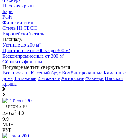
Фахверк
Плоская крыша
Барн
Райт
Финский стиль
Стиль HI-TECH
Европейский стиль
Площадь
Уютные до 200 м²
Просторные от 200 м² до 300 м²
Бескомпромиссные от 300 м²
Сбросить фильтры
Популярные теги
свернуть теги
Все проекты
Клееный брус
Комбинированные
Каменные
дома
1-этажные
2-этажные
Авторские
Фахверк
Плоская
крыша
Тайсон 230
2
230 м
4
3
9,9
МЛН
РУБ.