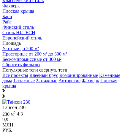
Классический стиль
Фахверк
Плоская крыша
Барн
Райт
Финский стиль
Стиль HI-TECH
Европейский стиль
Площадь
Уютные до 200 м²
Просторные от 200 м² до 300 м²
Бескомпромиссные от 300 м²
Сбросить фильтры
Популярные теги
свернуть теги
Все проекты
Клееный брус
Комбинированные
Каменные
дома
1-этажные
2-этажные
Авторские
Фахверк
Плоская
крыша
Тайсон 230
2
230 м
4
3
9,9
МЛН
РУБ.