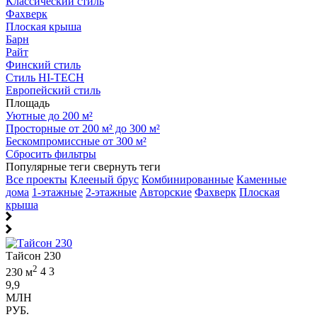
Классический стиль
Фахверк
Плоская крыша
Барн
Райт
Финский стиль
Стиль HI-TECH
Европейский стиль
Площадь
Уютные до 200 м²
Просторные от 200 м² до 300 м²
Бескомпромиссные от 300 м²
Сбросить фильтры
Популярные теги
свернуть теги
Все проекты
Клееный брус
Комбинированные
Каменные
дома
1-этажные
2-этажные
Авторские
Фахверк
Плоская
крыша
Тайсон 230
2
230 м
4
3
9,9
МЛН
РУБ.