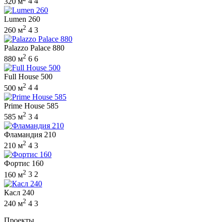
320 м
4
4
Lumen 260
2
260 м
4
3
Palazzo Palace 880
2
880 м
6
6
Full House 500
2
500 м
4
4
Prime House 585
2
585 м
3
4
Фламандия 210
2
210 м
4
3
Фортис 160
2
160 м
3
2
Касл 240
2
240 м
4
3
Проекты