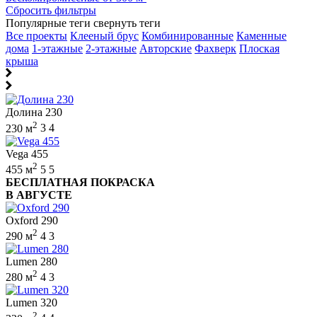
Сбросить фильтры
Популярные теги
свернуть теги
Все проекты
Клееный брус
Комбинированные
Каменные
дома
1-этажные
2-этажные
Авторские
Фахверк
Плоская
крыша
Долина 230
2
230 м
3
4
Vega 455
2
455 м
5
5
БЕСПЛАТНАЯ ПОКРАСКА
В АВГУСТЕ
Oxford 290
2
290 м
4
3
Lumen 280
2
280 м
4
3
Lumen 320
2