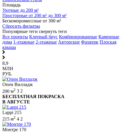
Площадь
Уютные до 200 м²
Просторные от 200 м² до 300 м²
Бескомпромиссные от 300 м²
Сбросить фильтры
Популярные теги
свернуть теги
Все проекты
Клееный брус
Комбинированные
Каменные
дома
1-этажные
2-этажные
Авторские
Фахверк
Плоская
крыша
8,9
МЛН
РУБ.
Опен Вилладж
2
200 м
3
2
БЕСПЛАТНАЯ ПОКРАСКА
В АВГУСТЕ
Lappi 215
2
215 м
4
2
Монтре 170