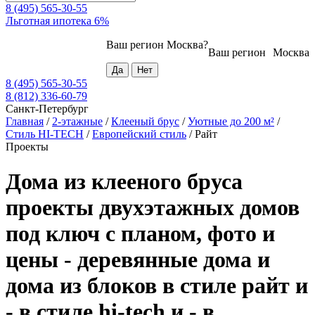
8 (495) 565-30-55
Льготная ипотека 6%
Ваш регион
Москва
?
Ваш регион
Москва
8 (495) 565-30-55
8 (812) 336-60-79
Санкт-Петербург
Главная
/
2-этажные
/
Клееный брус
/
Уютные до 200 м²
/
Стиль HI-TECH
/
Европейский стиль
/
Райт
Проекты
Дома из клееного бруса
проекты двухэтажных домов
под ключ с планом, фото и
цены - деревянные дома и
дома из блоков в стиле райт и
- в стиле hi-tech и - в