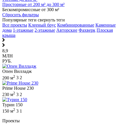
Просторные от 200 м² до 300 м²
Бескомпромиссные от 300 м²
Сбросить фильтры
Популярные теги
свернуть теги
Все проекты
Клееный брус
Комбинированные
Каменные
дома
1-этажные
2-этажные
Авторские
Фахверк
Плоская
крыша
8,9
МЛН
РУБ.
Опен Вилладж
2
200 м
3
2
Prime House 230
2
230 м
3
2
Турин 150
2
150 м
3
1
Проекты