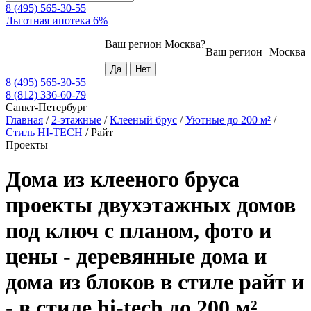
8 (495) 565-30-55
Льготная ипотека 6%
Ваш регион
Москва
?
Ваш регион
Москва
8 (495) 565-30-55
8 (812) 336-60-79
Санкт-Петербург
Главная
/
2-этажные
/
Клееный брус
/
Уютные до 200 м²
/
Стиль HI-TECH
/
Райт
Проекты
Дома из клееного бруса
проекты двухэтажных домов
под ключ с планом, фото и
цены - деревянные дома и
дома из блоков в стиле райт и
- в стиле hi-tech до 200 м²