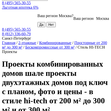
8 (495) 565-30-55
Льготная ипотека 6%
Ваш регион
Москва
?
Ваш регион
Москва
8 (495) 565-30-55
8 (812) 336-60-79
Санкт-Петербург
Главная
/
2-этажные
/
Комбинированные
/
Просторные от 200
м² до 300 м²
/
Бескомпромиссные от 300 м²
/
Стиль HI-TECH
Проекты
Проекты комбинированных
домов шале проекты
двухэтажных домов под ключ
с планом, фото и цены - в
стиле hi-tech от 200 м² до 300
м² и от 300 м²