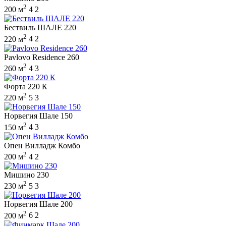
2
200 м
4
2
Бествиль ШАЛЕ 220
2
220 м
4
2
Pavlovo Residence 260
2
260 м
4
3
Форта 220 К
2
220 м
5
3
Норвегия Шале 150
2
150 м
4
3
Опен Вилладж Комбо
2
200 м
4
2
Мишино 230
2
230 м
5
3
Норвегия Шале 200
2
200 м
6
2