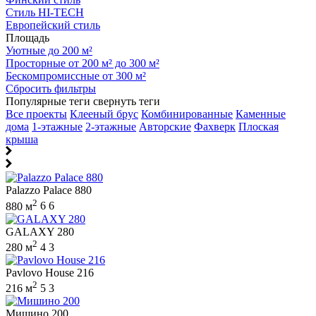
Стиль HI-TECH
Европейский стиль
Площадь
Уютные до 200 м²
Просторные от 200 м² до 300 м²
Бескомпромиссные от 300 м²
Сбросить фильтры
Популярные теги
свернуть теги
Все проекты
Клееный брус
Комбинированные
Каменные
дома
1-этажные
2-этажные
Авторские
Фахверк
Плоская
крыша
Palazzo Palace 880
2
880 м
6
6
GALAXY 280
2
280 м
4
3
Pavlovo House 216
2
216 м
5
3
Мишино 200