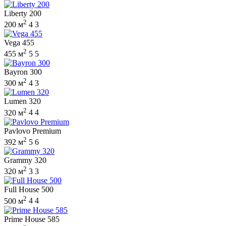
Liberty 200
2
200 м
4
3
Vega 455
2
455 м
5
5
Bayron 300
2
300 м
4
3
Lumen 320
2
320 м
4
4
Pavlovo Premium
2
392 м
5
6
Grammy 320
2
320 м
3
3
Full House 500
2
500 м
4
4
Prime House 585