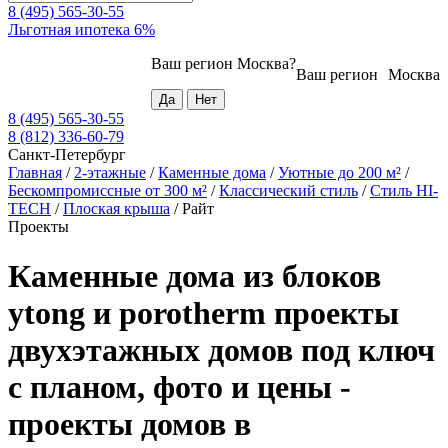
8 (495) 565-30-55
Льготная ипотека 6%
Ваш регион
Москва
?
Ваш регион
Москва
8 (495) 565-30-55
8 (812) 336-60-79
Санкт-Петербург
Главная
/
2-этажные
/
Каменные дома
/
Уютные до 200 м²
/
Бескомпромиссные от 300 м²
/
Классический стиль
/
Стиль HI-
TECH
/
Плоская крыша
/
Райт
Проекты
Каменные дома из блоков
ytong и porotherm проекты
двухэтажных домов под ключ
с планом, фото и цены -
проекты домов в