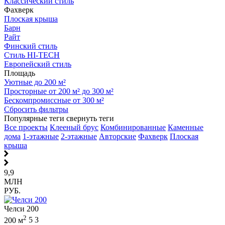
Классический стиль
Фахверк
Плоская крыша
Барн
Райт
Финский стиль
Стиль HI-TECH
Европейский стиль
Площадь
Уютные до 200 м²
Просторные от 200 м² до 300 м²
Бескомпромиссные от 300 м²
Сбросить фильтры
Популярные теги
свернуть теги
Все проекты
Клееный брус
Комбинированные
Каменные
дома
1-этажные
2-этажные
Авторские
Фахверк
Плоская
крыша
9,9
МЛН
РУБ.
Челси 200
2
200 м
5
3