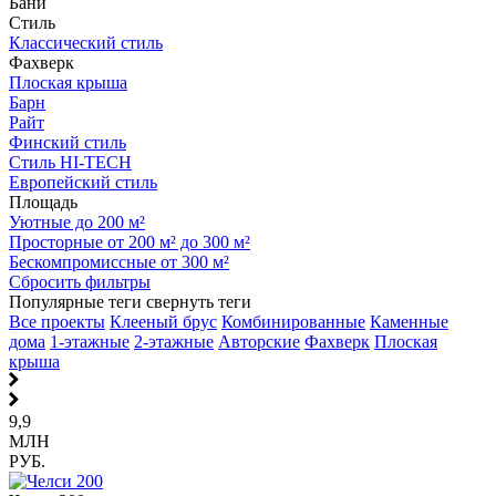
Бани
Стиль
Классический стиль
Фахверк
Плоская крыша
Барн
Райт
Финский стиль
Стиль HI-TECH
Европейский стиль
Площадь
Уютные до 200 м²
Просторные от 200 м² до 300 м²
Бескомпромиссные от 300 м²
Сбросить фильтры
Популярные теги
свернуть теги
Все проекты
Клееный брус
Комбинированные
Каменные
дома
1-этажные
2-этажные
Авторские
Фахверк
Плоская
крыша
9,9
МЛН
РУБ.