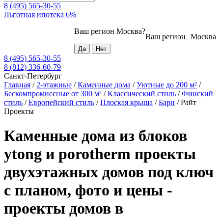
8 (495) 565-30-55
Льготная ипотека 6%
Ваш регион
Москва
?
Ваш регион
Москва
8 (495) 565-30-55
8 (812) 336-60-79
Санкт-Петербург
Главная
/
2-этажные
/
Каменные дома
/
Уютные до 200 м²
/
Бескомпромиссные от 300 м²
/
Классический стиль
/
Финский
стиль
/
Европейский стиль
/
Плоская крыша
/
Барн
/
Райт
Проекты
Каменные дома из блоков
ytong и porotherm проекты
двухэтажных домов под ключ
с планом, фото и цены -
проекты домов в