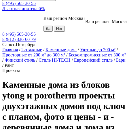
8 (495) 565-30-55
Льготная ипотека 6%
Ваш регион
Москва
?
Ваш регион
Москва
8 (495) 565-30-55
8 (812) 336-60-79
Санкт-Петербург
Главная
/
2-этажные
/
Каменные дома
/
Уютные до 200 м²
/
Просторные от 200 м² до 300 м²
/
Бескомпромиссные от 300 м²
/
Финский стиль
/
Стиль HI-TECH
/
Европейский стиль
/
Барн
/
Райт
Проекты
Каменные дома из блоков
ytong и porotherm проекты
двухэтажных домов под ключ
с планом, фото и цены - и -
деревянные дома и дома из