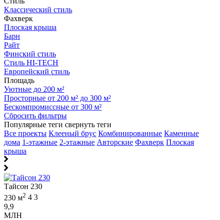
Стиль
Классический стиль
Фахверк
Плоская крыша
Барн
Райт
Финский стиль
Стиль HI-TECH
Европейский стиль
Площадь
Уютные до 200 м²
Просторные от 200 м² до 300 м²
Бескомпромиссные от 300 м²
Сбросить фильтры
Популярные теги
свернуть теги
Все проекты
Клееный брус
Комбинированные
Каменные
дома
1-этажные
2-этажные
Авторские
Фахверк
Плоская
крыша
Тайсон 230
2
230 м
4
3
9,9
МЛН