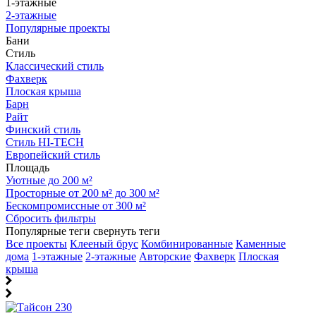
1-этажные
2-этажные
Популярные проекты
Бани
Стиль
Классический стиль
Фахверк
Плоская крыша
Барн
Райт
Финский стиль
Стиль HI-TECH
Европейский стиль
Площадь
Уютные до 200 м²
Просторные от 200 м² до 300 м²
Бескомпромиссные от 300 м²
Сбросить фильтры
Популярные теги
свернуть теги
Все проекты
Клееный брус
Комбинированные
Каменные
дома
1-этажные
2-этажные
Авторские
Фахверк
Плоская
крыша