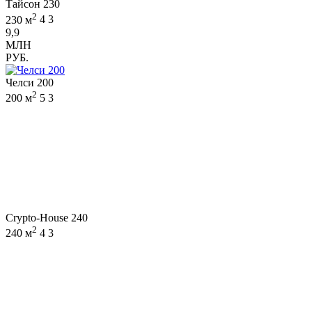
Тайсон 230
2
230 м
4
3
9,9
МЛН
РУБ.
Челси 200
2
200 м
5
3
Crypto-House 240
2
240 м
4
3