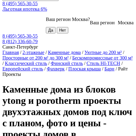
8 (495) 565-30-55
Льготная ипотека 6%
Ваш регион
Москва
?
Ваш регион
Москва
8 (495) 565-30-55
8 (812) 336-60-79
Санкт-Петербург
Главная
/
2-этажные
/
Каменные дома
/
Уютные до 200 м²
/
Просторные от 200 м² до 300 м²
/
Бескомпромиссные от 300 м²
/
Классический стиль
/
Финский стиль
/
Стиль HI-TECH
/
Европейский стиль
/
Фахверк
/
Плоская крыша
/
Барн
/
Райт
Проекты
Каменные дома из блоков
ytong и porotherm проекты
двухэтажных домов под ключ
с планом, фото и цены -
проекты домов в