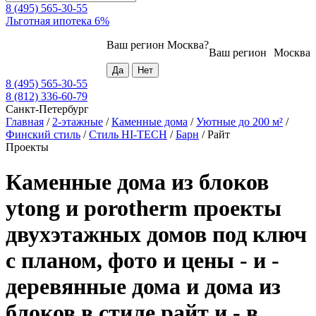
8 (495) 565-30-55
Льготная ипотека 6%
Ваш регион
Москва
?
Ваш регион
Москва
8 (495) 565-30-55
8 (812) 336-60-79
Санкт-Петербург
Главная
/
2-этажные
/
Каменные дома
/
Уютные до 200 м²
/
Финский стиль
/
Стиль HI-TECH
/
Барн
/
Райт
Проекты
Каменные дома из блоков
ytong и porotherm проекты
двухэтажных домов под ключ
с планом, фото и цены - и -
деревянные дома и дома из
блоков в стиле райт и - в