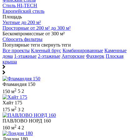
Стиль HI-TECH
Европейский стиль
Площадь
Уютные до 200 м²
Просторные от 200 м² до 300 м²
Бескомпромиссные от 300 м²
Сбросить фильтры
Популярные теги
свернуть теги
Все проекты
Клееный брус
Комбинированные
Каменные
дома
1-этажные
2-этажные
Авторские
Фахверк
Плоская
крыша
Фламандия 150
2
150 м
5
2
Хайт 175
2
175 м
3
2
ПАВЛОВО НОРД 160
2
160 м
4
2
Лондон 180