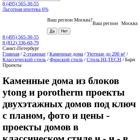
8 (495) 565-30-55
Льготная ипотека 6%
Ваш регион
Москва
?
Ваш регион
Москва
8 (495) 565-30-55
8 (812) 336-60-79
Санкт-Петербург
Главная
/
2-этажные
/
Каменные дома
/
Уютные до 200 м²
/
Классический стиль
/
Финский стиль
/
Стиль HI-TECH
/
Барн
Проекты
Каменные дома из блоков
ytong и porotherm проекты
двухэтажных домов под ключ
с планом, фото и цены -
проекты домов в
классическом стиле и - и - в