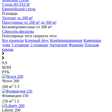
Стиль HI-TECH
Европейский стиль
Площадь
Уютные до 200 м²
Просторные от 200 м² до 300 м²
Бескомпромиссные от 300 м²
Сбросить фильтры
Популярные теги
свернуть теги
Все проекты
Клееный брус
Комбинированные
Каменные
дома
1-этажные
2-этажные
Авторские
Фахверк
Плоская
крыша
9,9
МЛН
РУБ.
Челси 200
2
200 м
5
3
Фламандия 150
2
150 м
5
2
Liberty 200