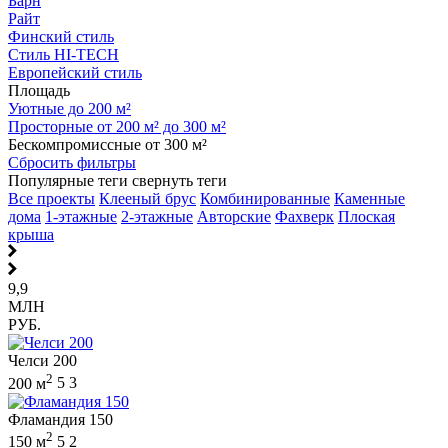
Барн
Райт
Финский стиль
Стиль HI-TECH
Европейский стиль
Площадь
Уютные до 200 м²
Просторные от 200 м² до 300 м²
Бескомпромиссные от 300 м²
Сбросить фильтры
Популярные теги
свернуть теги
Все проекты
Клееный брус
Комбинированные
Каменные
дома
1-этажные
2-этажные
Авторские
Фахверк
Плоская
крыша
9,9
МЛН
РУБ.
Челси 200
2
200 м
5
3
Фламандия 150
2
150 м
5
2