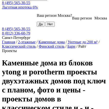
8 (495) 565-30-55
Льготная ипотека 6%
Ваш регион
Москва
?
Ваш регион
Москва
8 (495) 565-30-55
8 (812) 336-60-79
Санкт-Петербург
Главная
/
2-этажные
/
Каменные дома
/
Уютные до 200 м²
/
Классический стиль
/
Финский стиль
/
Барн
/
Райт
Проекты
Каменные дома из блоков
ytong и porotherm проекты
двухэтажных домов под ключ
с планом, фото и цены -
проекты домов в
классическом стиле и - и -