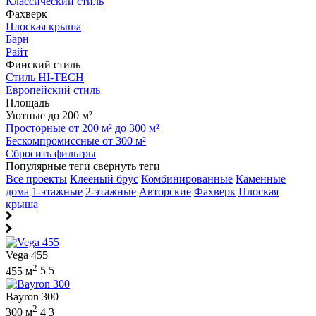
Классический стиль
Фахверк
Плоская крыша
Барн
Райт
Финский стиль
Стиль HI-TECH
Европейский стиль
Площадь
Уютные до 200 м²
Просторные от 200 м² до 300 м²
Бескомпромиссные от 300 м²
Сбросить фильтры
Популярные теги
свернуть теги
Все проекты
Клееный брус
Комбинированные
Каменные
дома
1-этажные
2-этажные
Авторские
Фахверк
Плоская
крыша
Vega 455
2
455 м
5
5
Bayron 300
2
300 м
4
3