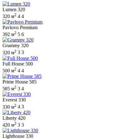
Lumen 320
2
320 м
4
4
Pavlovo Premium
2
392 м
5
6
Grammy 320
2
320 м
3
3
Full House 500
2
500 м
4
4
Prime House 585
2
585 м
3
4
Everest 330
2
330 м
4
3
Liberty 420
2
420 м
3
3
Lighthouse 330