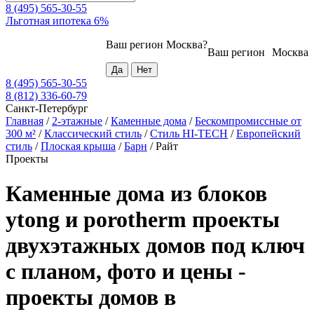
8 (495) 565-30-55
Льготная ипотека 6%
Ваш регион
Москва
?
Ваш регион
Москва
8 (495) 565-30-55
8 (812) 336-60-79
Санкт-Петербург
Главная
/
2-этажные
/
Каменные дома
/
Бескомпромиссные от
300 м²
/
Классический стиль
/
Стиль HI-TECH
/
Европейский
стиль
/
Плоская крыша
/
Барн
/
Райт
Проекты
Каменные дома из блоков
ytong и porotherm проекты
двухэтажных домов под ключ
с планом, фото и цены -
проекты домов в