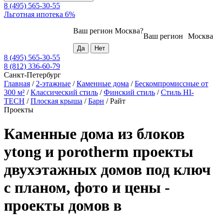
8 (495) 565-30-55
Льготная ипотека 6%
Ваш регион
Москва
?
Ваш регион
Москва
8 (495) 565-30-55
8 (812) 336-60-79
Санкт-Петербург
Главная
/
2-этажные
/
Каменные дома
/
Бескомпромиссные от
300 м²
/
Классический стиль
/
Финский стиль
/
Стиль HI-
TECH
/
Плоская крыша
/
Барн
/
Райт
Проекты
Каменные дома из блоков
ytong и porotherm проекты
двухэтажных домов под ключ
с планом, фото и цены -
проекты домов в