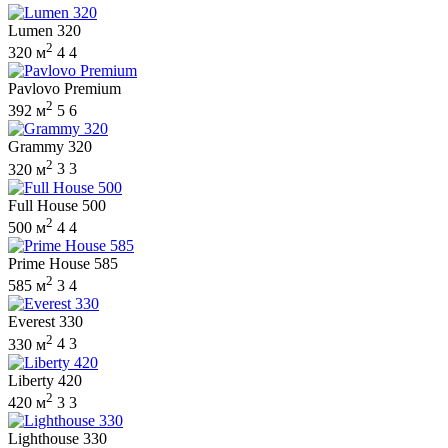
Lumen 320
2
320 м
4
4
Pavlovo Premium
2
392 м
5
6
Grammy 320
2
320 м
3
3
Full House 500
2
500 м
4
4
Prime House 585
2
585 м
3
4
Everest 330
2
330 м
4
3
Liberty 420
2
420 м
3
3
Lighthouse 330