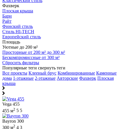
Классический стиль
Фахверк
Плоская крыша
Барн
Райт
Финский стиль
Стиль HI-TECH
Европейский стиль
Площадь
Уютные до 200 м²
Просторные от 200 м² до 300 м²
Бескомпромиссные от 300 м²
Сбросить фильтры
Популярные теги
свернуть теги
Все проекты
Клееный брус
Комбинированные
Каменные
дома
1-этажные
2-этажные
Авторские
Фахверк
Плоская
крыша
Vega 455
2
455 м
5
5
Bayron 300
2
300 м
4
3