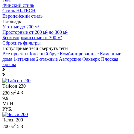
Финский стиль
Стиль HI-TECH
Европейский стиль
Площадь
Уютные до 200 м²
Просторные от 200 м² до 300 м²
Бескомпромиссные от 300 м²
Сбросить фильтры
Популярные теги
свернуть теги
Все проекты
Клееный брус
Комбинированные
Каменные
дома
1-этажные
2-этажные
Авторские
Фахверк
Плоская
крыша
Тайсон 230
2
230 м
4
3
9,9
МЛН
РУБ.
Челси 200
2
200 м
5
3