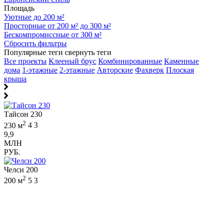
Площадь
Уютные до 200 м²
Просторные от 200 м² до 300 м²
Бескомпромиссные от 300 м²
Сбросить фильтры
Популярные теги
свернуть теги
Все проекты
Клееный брус
Комбинированные
Каменные
дома
1-этажные
2-этажные
Авторские
Фахверк
Плоская
крыша
Тайсон 230
2
230 м
4
3
9,9
МЛН
РУБ.
Челси 200
2
200 м
5
3