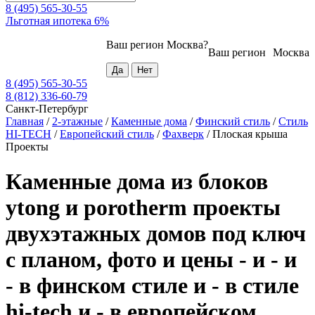
8 (495) 565-30-55
Льготная ипотека 6%
Ваш регион
Москва
?
Ваш регион
Москва
8 (495) 565-30-55
8 (812) 336-60-79
Санкт-Петербург
Главная
/
2-этажные
/
Каменные дома
/
Финский стиль
/
Стиль
HI-TECH
/
Европейский стиль
/
Фахверк
/
Плоская крыша
Проекты
Каменные дома из блоков
ytong и porotherm проекты
двухэтажных домов под ключ
с планом, фото и цены - и - и
- в финском стиле и - в стиле
hi-tech и - в европейском